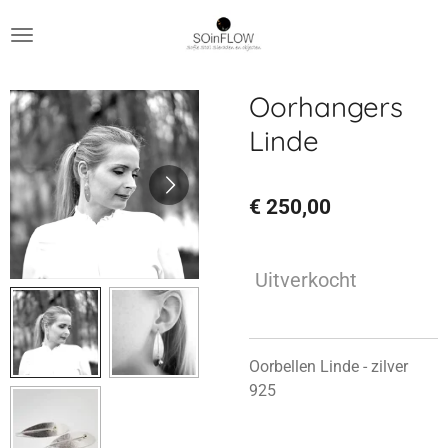
Ga
direct
naar
de
Oorhangers
hoofdinhoud
Linde
€ 250,00
Uitverkocht
Oorbellen Linde - zilver
925