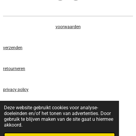
a
n
c
s
e
t
b
a
voorwaarden
o
g
o
r
k
a
verzenden
m
retourneren
privacy policy
Deze website gebruikt cookies voor analyse-
ringmatentabel
doeleinden en/of het tonen van advertenties. Door
gebruik te blijven maken van de site gaat u hiermee
akkoord.
contact