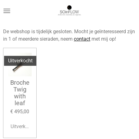
Ga
direct
naar
de
De webshop is tijdelijk gesloten. Mocht je geïnteresseerd zijn
hoofdinhoud
in 1 of meerdere sieraden, neem
contact
met mij op!
Uitverkocht
Broche
Twig
with
leaf
€ 495,00
Uitverkocht