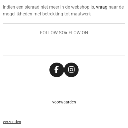
Indien een sieraad niet meer in de webshop is,
vraag
naar de
mogelijkheden met betrekking tot maatwerk
FOLLOW SOinFLOW ON
F
I
a
n
c
s
e
t
b
a
voorwaarden
o
g
o
r
k
a
verzenden
m