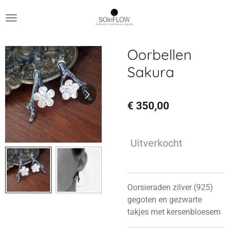
Ga
direct
naar
de
Oorbellen
hoofdinhoud
Sakura
€ 350,00
Uitverkocht
Oorsieraden zilver (925)
gegoten en gezwarte
takjes met kersenbloesem