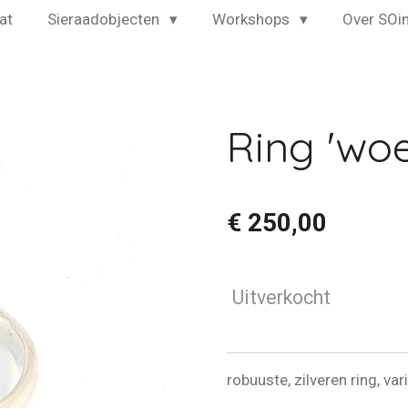
at
Sieraadobjecten
Workshops
Over SO
Ring 'wo
€ 250,00
Uitverkocht
robuuste, zilveren ring, var